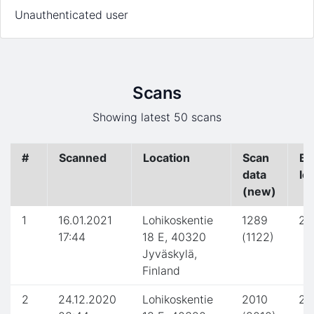
Unauthenticated user
Scans
Showing latest 50 scans
#
Scanned
Location
Scan
Ba
data
le
(new)
1
16.01.2021
Lohikoskentie
1289
2.
17:44
18 E, 40320
(1122)
Jyväskylä,
Finland
2
24.12.2020
Lohikoskentie
2010
2.