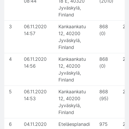
08:44
18 E, 40320
(2010)
Jyväskylä,
Finland
3
06.11.2020
Kankaankatu
868
2.
14:57
12, 40200
(0)
Jyväskylä,
Finland
4
06.11.2020
Kankaankatu
868
2.
14:56
12, 40200
(0)
Jyväskylä,
Finland
5
06.11.2020
Kankaankatu
868
2.
14:53
12, 40200
(95)
Jyväskylä,
Finland
6
04.11.2020
Eteläesplanadi
975
2.