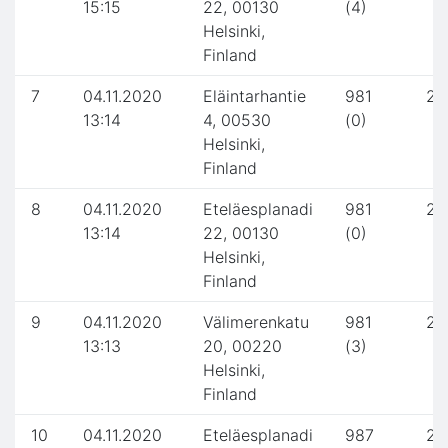
15:15
22, 00130
(4)
Helsinki,
Finland
7
04.11.2020
Eläintarhantie
981
2.
13:14
4, 00530
(0)
Helsinki,
Finland
8
04.11.2020
Eteläesplanadi
981
2.
13:14
22, 00130
(0)
Helsinki,
Finland
9
04.11.2020
Välimerenkatu
981
2.
13:13
20, 00220
(3)
Helsinki,
Finland
10
04.11.2020
Eteläesplanadi
987
2.