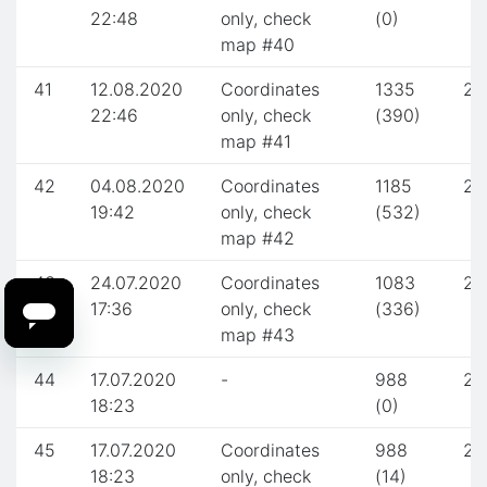
22:48
only, check
(0)
map #40
41
12.08.2020
Coordinates
1335
2.
22:46
only, check
(390)
map #41
42
04.08.2020
Coordinates
1185
2.
19:42
only, check
(532)
map #42
43
24.07.2020
Coordinates
1083
2.
17:36
only, check
(336)
map #43
44
17.07.2020
-
988
2.
18:23
(0)
45
17.07.2020
Coordinates
988
2.
18:23
only, check
(14)