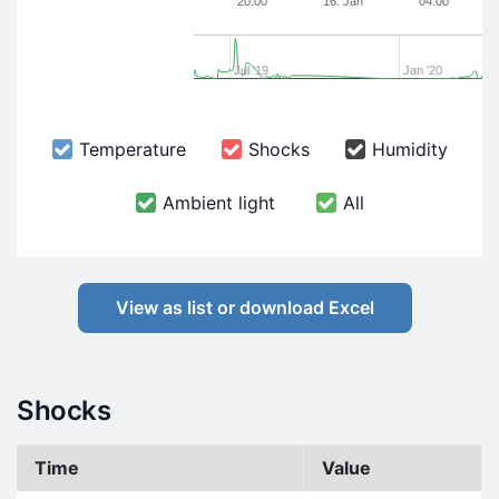
20:00
16. Jan
04:00
Jul '19
Jan '20
Temperature
Shocks
Humidity
Ambient light
All
View as list or download Excel
Shocks
Time
Value