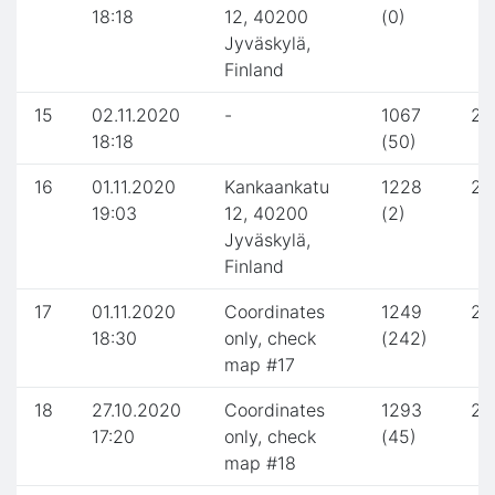
18:18
12, 40200
(0)
Jyväskylä,
Finland
15
02.11.2020
-
1067
2.
18:18
(50)
16
01.11.2020
Kankaankatu
1228
2.
19:03
12, 40200
(2)
Jyväskylä,
Finland
17
01.11.2020
Coordinates
1249
2.
18:30
only, check
(242)
map #17
18
27.10.2020
Coordinates
1293
2.
17:20
only, check
(45)
map #18