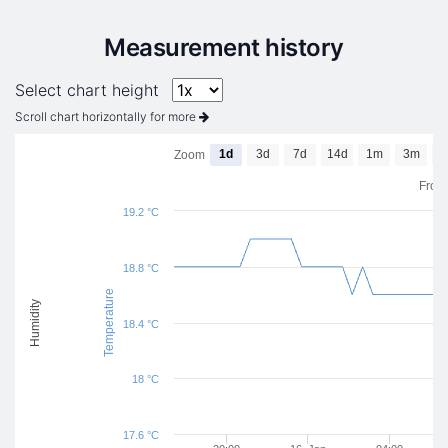
Measurement history
Select chart height
Scroll chart horizontally for more
1d
3d
7d
14d
1m
3m
6
Zoom
From
19.2 °C
18.8 °C
Temperature
Humidity
18.4 °C
18 °C
17.6 °C